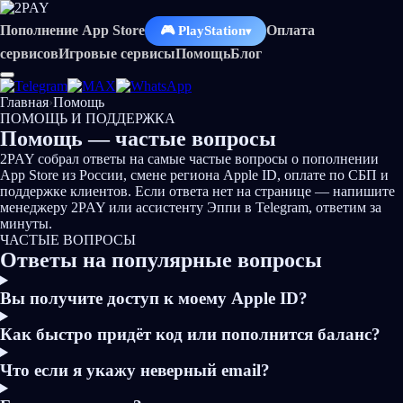
Пополнение App Store
Оплата
🎮 PlayStation
▾
сервисов
Игровые сервисы
Помощь
Блог
Главная
›
Помощь
ПОМОЩЬ И ПОДДЕРЖКА
Помощь —
частые вопросы
2PAY собрал ответы на самые частые вопросы о пополнении
App Store из России, смене региона Apple ID, оплате по СБП и
поддержке клиентов. Если ответа нет на странице — напишите
менеджеру 2PAY или ассистенту Эппи в Telegram, ответим за
минуты.
ЧАСТЫЕ ВОПРОСЫ
Ответы на
популярные вопросы
Вы получите доступ к моему Apple ID?
Как быстро придёт код или пополнится баланс?
Что если я укажу неверный email?