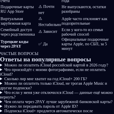
счёта
года
⚠️️ Почти
Подарочные карты
Не выпускаются, остатки
RU App Store
разобраны
нет
⚠️️
Виртуальная
Apple часто отклоняет как
зарубежная карта
подозрительные
Нестабильно
Семейный доступ
Если у кого-то из семьи
⚠️️ Зависит
через родственника
рабочий способ
Официальные подарочные
Турецкие коды
✅ Да
карты Apple, по СБП, за 5
через 2PAY
минут
ЧАСТЫЕ ВОПРОСЫ
Ответы на
популярные вопросы
Можно ли оплатить iCloud российской картой в 2026 году?
Что произойдёт с моими фотографиями, если не оплатить
iCloud?
Сколько лир мне хватит на год iCloud+ 200 ГБ?
Можно ли оплатить только iCloud, не трогая Apple Music и
другие подписки?
Что если у меня уже отключился iCloud — данные ещё можно
вернуть?
Чем оплата через 2PAY лучше зарубежной банковской карты?
Нужно ли передавать пароль от Apple ID?
Подписка iCloud+ продлится автоматически после