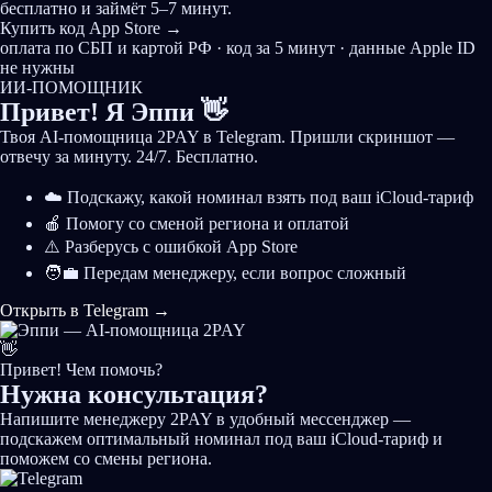
бесплатно и займёт 5–7 минут.
Купить код App Store
→
оплата по СБП и картой РФ · код за 5 минут · данные Apple ID
не нужны
ИИ-ПОМОЩНИК
Привет! Я
Эппи
👋
Твоя AI-помощница 2PAY в Telegram. Пришли скриншот —
отвечу за минуту. 24/7. Бесплатно.
☁️️ Подскажу, какой номинал взять под ваш iCloud-тариф
🍎 Помогу со сменой региона и оплатой
⚠️️ Разберусь с ошибкой App Store
🧑‍💼 Передам менеджеру, если вопрос сложный
Открыть в Telegram
→
👋
Привет! Чем помочь?
Нужна
консультация?
Напишите менеджеру 2PAY в удобный мессенджер —
подскажем оптимальный номинал под ваш iCloud-тариф и
поможем со смены региона.