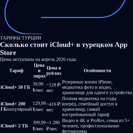
ТАРИФЫ ТУРЦИИ
Сколько стоит
iCloud+
в турецком App
Store
Цены актуальны на апрель 2026 года.
Цена
Цена в
Тариф
в
Особенности
рублях
лирах
Резервные копии iPhone,
39,99
~128 ₽/
iCloud+ 50 ГБ
медиатека фото и видео,
₺/мес
мес
хранилище для одного устройства
Полная медиатека на годы
129,99
iCloud+ 200
вперёд, семейный доступ к
~416 ₽/
ГБ
популярный
хранилищу, самый
₺/мес
мес
востребованный тариф
Видео в 4K и ProRes, семья из 5+
399,99
~1 280
iCloud+ 2 ТБ
человек, профессиональные
₺/мес
₽/мес
фотоархивы