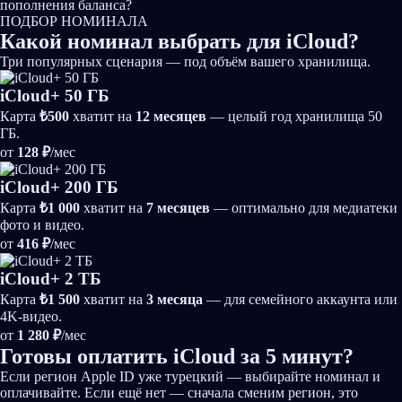
пополнения баланса?
ПОДБОР НОМИНАЛА
Какой
номинал выбрать
для iCloud?
Три популярных сценария — под объём вашего хранилища.
iCloud+ 50 ГБ
Карта
₺500
хватит на
12 месяцев
— целый год хранилища 50
ГБ.
от
128 ₽
/мес
iCloud+ 200 ГБ
Карта
₺1 000
хватит на
7 месяцев
— оптимально для медиатеки
фото и видео.
от
416 ₽
/мес
iCloud+ 2 ТБ
Карта
₺1 500
хватит на
3 месяца
— для семейного аккаунта или
4K-видео.
от
1 280 ₽
/мес
Готовы оплатить iCloud за 5 минут?
Если регион Apple ID уже турецкий — выбирайте номинал и
оплачивайте. Если ещё нет — сначала сменим регион, это