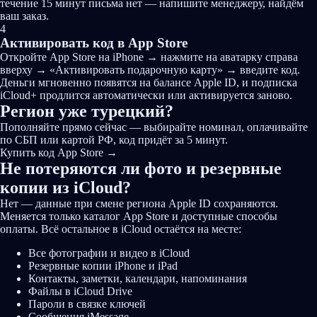
течение 15 минут письма нет — напишите менеджеру, найдём
ваш заказ.
4
Активировать код в App Store
Откройте App Store на iPhone → нажмите на аватарку справа
вверху → «Активировать подарочную карту» → введите код.
Деньги мгновенно появятся на балансе Apple ID, и подписка
iCloud+ продлится автоматически или активируется заново.
Регион уже турецкий?
Пополняйте прямо сейчас — выбирайте номинал, оплачивайте
по СБП или картой РФ, код придёт за 5 минут.
Купить код App Store
→
Не потеряются ли
фото и резервные
копии
из iCloud?
Нет — данные при смене региона Apple ID сохраняются.
Меняется только каталог App Store и доступные способы
оплаты. Всё остальное в iCloud остаётся на месте:
Все фотографии и видео в iCloud
Резервные копии iPhone и iPad
Контакты, заметки, календари, напоминания
Файлы в iCloud Drive
Пароли в связке ключей
Сообщения iMessage