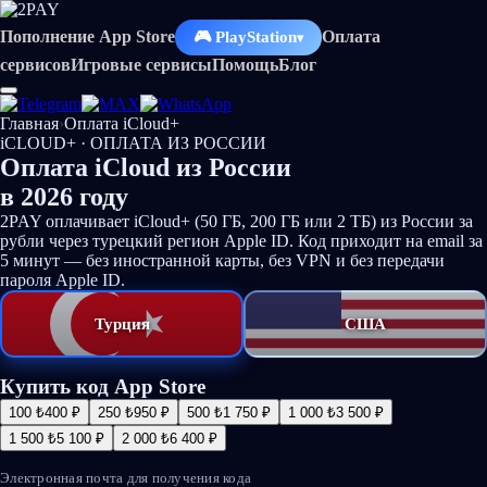
Пополнение App Store
Оплата
🎮 PlayStation
▾
сервисов
Игровые сервисы
Помощь
Блог
Главная
›
Оплата iCloud+
iCLOUD+ · ОПЛАТА ИЗ РОССИИ
Оплата
iCloud
из России
в
2026 году
2PAY оплачивает iCloud+ (50 ГБ, 200 ГБ или 2 ТБ) из России за
рубли через турецкий регион Apple ID. Код приходит на email за
5 минут — без иностранной карты, без VPN и без передачи
пароля Apple ID.
Турция
США
Купить код App Store
100 ₺
400 ₽
250 ₺
950 ₽
500 ₺
1 750 ₽
1 000 ₺
3 500 ₽
1 500 ₺
5 100 ₽
2 000 ₺
6 400 ₽
Электронная почта для получения кода